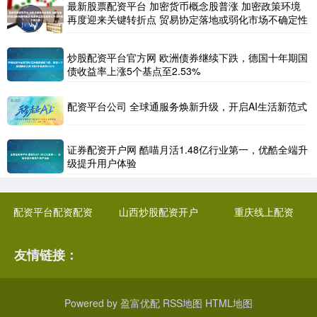
最新股票配资平台 加密货币概念股普涨 加密政策环境
再度迎来关键转折点 贸易协定落地或弱化市场不确定性
炒股配资平台官方网 欧洲债券继续下跌，德国十年期国
债收益率上涨5个基点至2.53%
配资平台公司 全球通服务焕新升级，开启AI生活新范式
证券配资开户网 酷喵月活1.48亿行业第一，优酷全端升
级提升用户体验
配资平台配资配资
山西炒股配资开户
重庆线上配资
友情链接：
Powered by
盈富优配
RSS地图
HTML地图